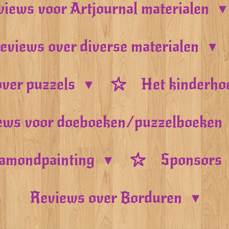
iews voor Artjournal materialen
eviews over diverse materialen
ver puzzels
Het kinderho
ews voor doeboeken/puzzelboeken
amondpainting
Sponsors
Reviews over Borduren