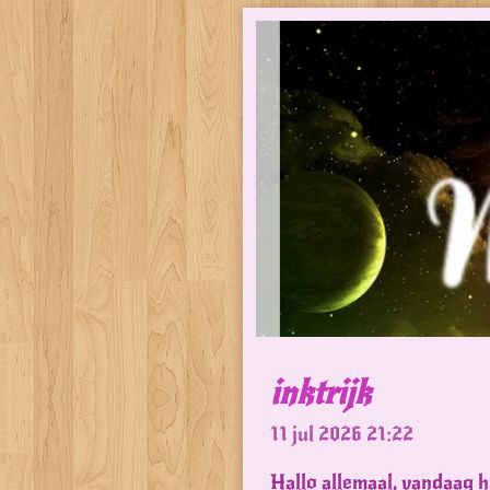
inktrijk
11 jul 2026
21:22
Hallo allemaal, vandaag h