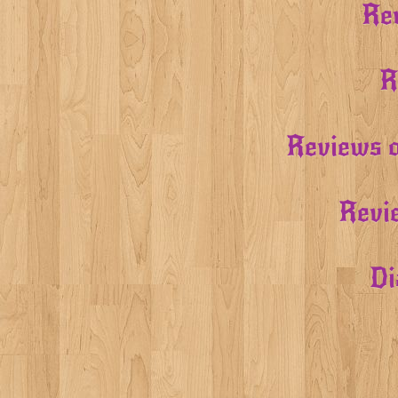
Rev
R
Reviews o
Revi
Di