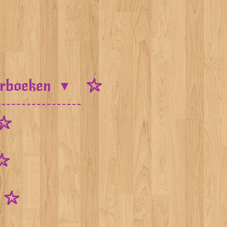
urboeken