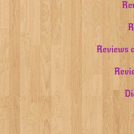
Rev
R
Reviews o
Revi
Di