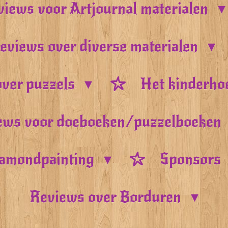
iews voor Artjournal materialen
eviews over diverse materialen
ver puzzels
Het kinderho
ews voor doeboeken/puzzelboeken
amondpainting
Sponsors
Reviews over Borduren