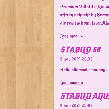
Premium Viltstift-Nieuw
stiften gekocht bij Bertu
die review komt later.Als
Lees meer »
STABILO 68
9 nov 2021
20:39
Hallo allemaal, vandaag e
Lees meer »
STABILO AQ
9 nov 2021
20:09