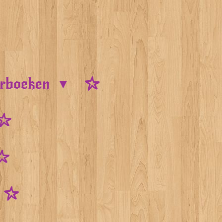
urboeken