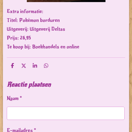
Extra informatie:
Titel: Pokémon borduren
Uitgeverij: Uitgeverij Deltas
Prijs: 26,95
Te koop bij: Boekhandels en online
D
D
S
D
e
e
h
e
l
e
a
l
e
l
r
e
Reactie plaatsen
n
e
n
Naam *
E-mailadres *