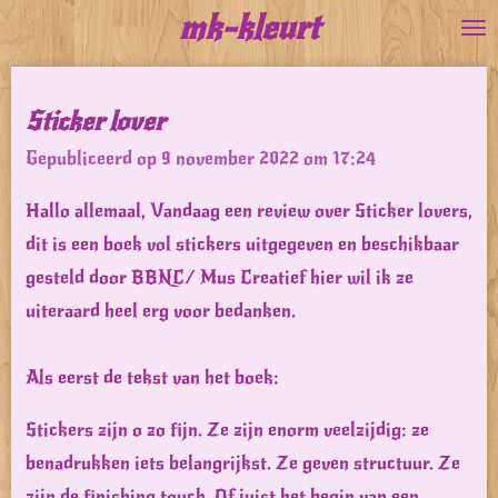
mk-kleurt
Ga
direct
naar
Sticker lover
de
Gepubliceerd op 9 november 2022 om 17:24
hoofdinhoud
Hallo allemaal, Vandaag een review over Sticker lovers,
dit is een boek vol stickers uitgegeven en beschikbaar
gesteld door BBNC/ Mus Creatief hier wil ik ze
uiteraard heel erg voor bedanken.
Als eerst de tekst van het boek:
Stickers zijn o zo fijn. Ze zijn enorm veelzijdig: ze
benadrukken iets belangrijkst. Ze geven structuur. Ze
zijn de finishing touch. Of juist het begin van een