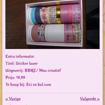
Extra informatie:
Titel: Sticker lover
Uitgeverij: BBNC/ Mus creatief
Prijs: 19,99
Te koop bij: Eci
en bol.com
«
Vorige
Volgende
»