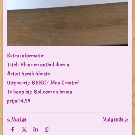
Extra informatie:
Titel: Kleur en onthul dieren.
Artist Sarah Skeate
Uitgeverij: BBNC/ Mus Creatief
Te koop bij: Bol.com en bruna
prijs:14,99
«
Vorige
Volgende
»
D
D
S
D