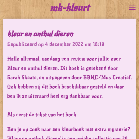
mk-kleurt
Ga
direct
naar
kleur en onthul dieren
de
Gepubliceerd op 4 december 2022 om 16:19
hoofdinhoud
Hallo allemaal, vandaag een review voor jullie over
Kleur en onthul dieren. Dit boek is getekend door
Sarah Skeate, en uitgegeven door BBNC/Mus Creatief.
Ook hebben zij dit boek beschikbaar gesteld en daar
ben ik ze uiteraard heel erg dankbaar voor.
Als eerst de tekst van het boek
Ben je op zoek naar een kleurboek met extra mysterie?
'Kleur en onthul: dieren' is een unieke collectie van 20