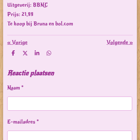
Uitgeverij: BBNC
Prijs: 21,99
Te koop bij Bruna en bol.com
«
Vorige
Volgende
»
D
D
S
D
e
e
h
e
l
e
a
l
e
l
r
e
Reactie plaatsen
n
e
n
Naam *
E-mailadres *