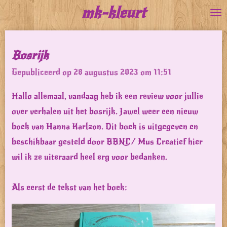
mk-kleurt
Ga
direct
naar
Bosrijk
de
Gepubliceerd op 28 augustus 2023 om 11:51
hoofdinhoud
Hallo allemaal, vandaag heb ik een review voor jullie
over verhalen uit het bosrijk. Jawel weer een nieuw
boek van Hanna Karlzon. Dit boek is uitgegeven en
beschikbaar gesteld door BBNC/ Mus Creatief hier
wil ik ze uiteraard heel erg voor bedanken.
Als eerst de tekst van het boek: