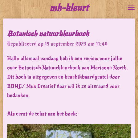
mk-kleurt
Ga
direct
naar
Botanisch natuurkleurboek
de
Gepubliceerd op 19 september 2023 om 11:40
hoofdinhoud
Hallo allemaal vandaag heb ik een review voor jullie
over Botanisch Natuurkleurboek
van Marianne North.
Dit boek is uitgegeven en beschikbaardgestel door
BBNC/ Mus Creatief daar wil ik ze uiteraard voor
bedanken.
Als eerst de tekst van het boek: