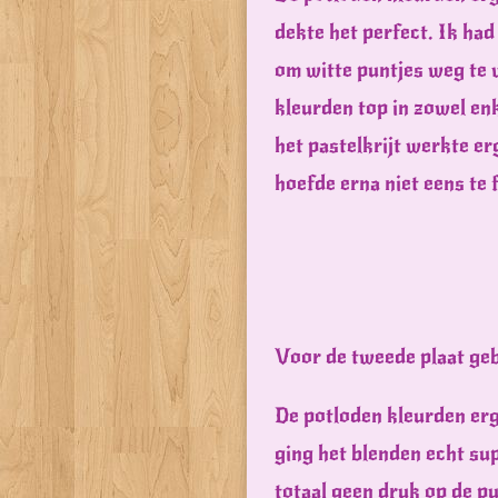
dekte het perfect. Ik ha
om witte puntjes weg te
kleurden top in zowel enk
het pastelkrijt werkte erg
hoefde erna niet eens te 
Voor de tweede plaat geb
De potloden kleurden erg
ging het blenden echt su
totaal geen druk op de pu