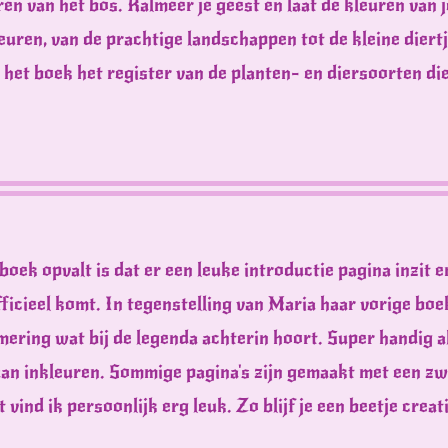
en van het bos. Kalmeer je geest en laat de kleuren van j
uren, van de prachtige landschappen tot de kleine diertje
het boek het register van de planten- en diersoorten die 
boek opvalt is dat er een leuke introductie pagina inzit e
fficieel komt. In tegenstelling van Maria haar vorige bo
ring wat bij de legenda achterin hoort. Super handig al
gaan inkleuren. Sommige pagina's zijn gemaakt met een z
vind ik persoonlijk erg leuk. Zo blijf je een beetje creati