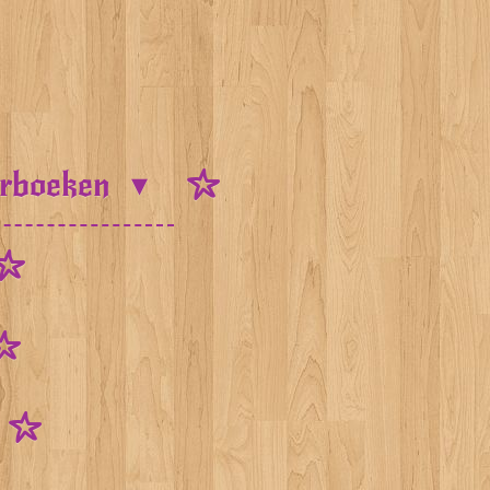
urboeken