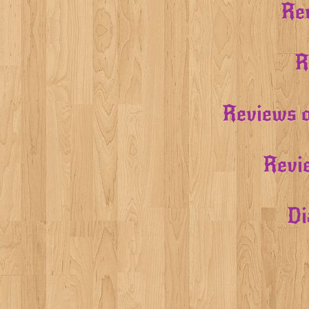
Rev
R
Reviews o
Revi
Di