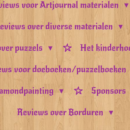
iews voor Artjournal materialen
eviews over diverse materialen
ver puzzels
Het kinderho
ews voor doeboeken/puzzelboeken
amondpainting
Sponsors
Reviews over Borduren