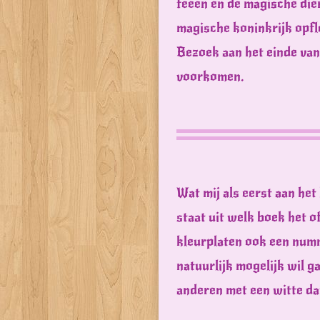
feeën en de magische dier
magische koninkrijk opfle
Bezoek aan het einde van 
voorkomen.
Wat mij als eerst aan het 
staat uit welk boek het o
kleurplaten ook een numme
natuurlijk mogelijk wil 
anderen met een witte dat 