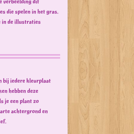
e verbeelding dit
s die spelen in het gras.
in de illustraties
n bij iedere kleurplaat
eken hebben deze
s je een plant zo
warte achtergrond en
ef.