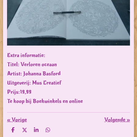
Extra informatie:
Titel: Verloren oceaan
Artist: Johanna Basford
Uitgeverij: Mus Creatief
Prijs:19,99
Te koop bij Boekwinkels en online
«
Vorige
Volgende
»
D
D
S
D