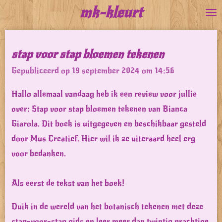
mk-kleurt
Ga
direct
naar
stap voor stap bloemen tekenen
de
Gepubliceerd op 19 september 2024 om 14:56
hoofdinhoud
Hallo allemaal vandaag heb ik een review voor jullie
over: Stap voor stap bloemen tekenen van Bianca
Giarola. Dit boek is uitgegeven en beschikbaar gesteld
door Mus Creatief. Hier wil ik ze uiteraard heel erg
voor bedanken.
Als eerst de tekst van het boek!
Duik in de wereld van het botanisch tekenen met deze
stap-voor-stap gids en leer meer dan twintig prachtige