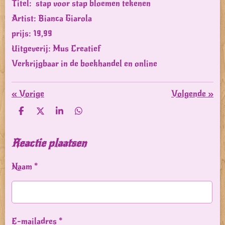
Titel: stap voor stap bloemen tekenen
Artist: Bianca Giarola
prijs: 19,99
Uitgeverij: Mus Creatief
Verkrijgbaar in de boekhandel en online
«
Vorige
Volgende
»
D
D
S
D
e
e
h
e
l
e
a
l
e
l
r
e
Reactie plaatsen
n
e
n
Naam *
E-mailadres *