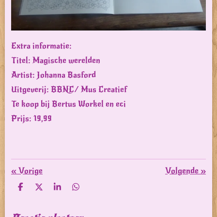
Extra informatie:
Titel: Magische werelden
Artist: Johanna Basford
Uitgeverij: BBNC/ Mus Creatief
Te koop bij Bertus Workel en eci
Prijs: 19,99
«
Vorige
Volgende
»
D
D
S
D
e
e
h
e
l
e
a
l
e
l
r
e