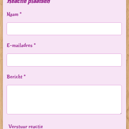
Reactie plaatsen
n
e
n
Naam *
E-mailadres *
Bericht *
Verstuur reactie