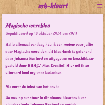
mk-kleurt
Ga
direct
naar
Magische werelden
de
Gepubliceerd op 18 oktober 2024 om 20:11
hoofdinhoud
Hallo allemaal vandaag heb ik een review voor jullie
over Magische werelden, dit kleurboek is getekend
door Johanna Basford en uitgegeven en beschikbaar
gesteld door BBNC/ Mus Creatief. Hier wil ik ze
uiteraard heel erg voor bedanken.
Als eerst de tekst van het boek:
Ga mee op avontuur in dit nieuwe kleurboek van
kleurkoningin Johanna Basford en ontdek