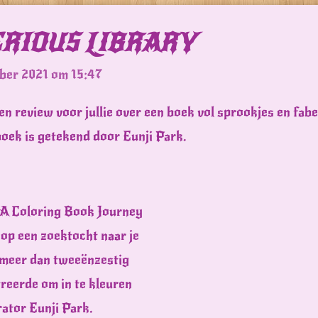
RIOUS LIBRARY
ber 2021 om 15:47
en review voor jullie over een boek vol sprookjes en fab
boek is getekend door Eunji Park.
 A Coloring Book Journey
 op een zoektocht naar je
 meer dan tweeënzestig
treerde om in te kleuren
rator Eunji Park.