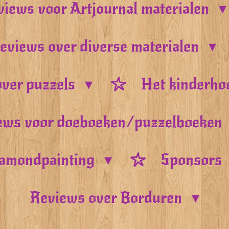
iews voor Artjournal materialen
eviews over diverse materialen
ver puzzels
Het kinderho
ews voor doeboeken/puzzelboeken
amondpainting
Sponsors
Reviews over Borduren