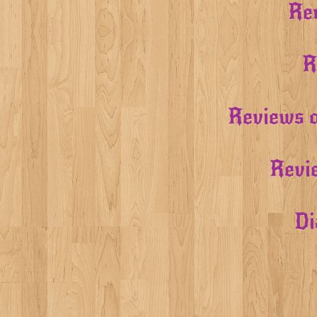
Rev
R
Reviews o
Revi
Di