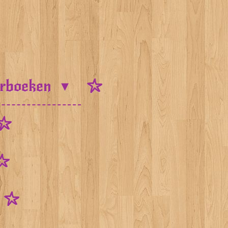
urboeken