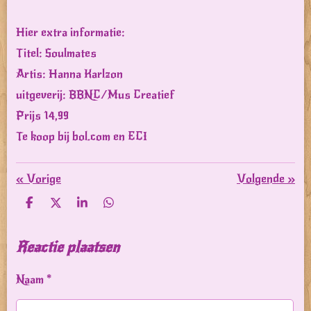
Hier extra informatie:
Titel: Soulmates
Artis: Hanna Karlzon
uitgeverij: BBNC/Mus Creatief
Prijs 14,99
Te koop bij bol.com en ECI
«
Vorige
Volgende
»
D
D
S
D
e
e
h
e
l
e
a
l
e
l
r
e
Reactie plaatsen
n
e
n
Naam *