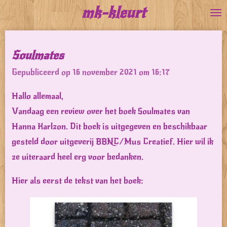
mk-kleurt
Ga
direct
naar
Soulmates
de
Gepubliceerd op 16 november 2021 om 16:17
hoofdinhoud
Hallo allemaal,
Vandaag een review over het boek Soulmates van
Hanna Karlzon. Dit boek is uitgegeven en beschikbaar
gesteld door uitgeverij BBNC/Mus Creatief. Hier wil ik
ze uiteraard heel erg voor bedanken.
Hier als eerst de tekst van het boek: