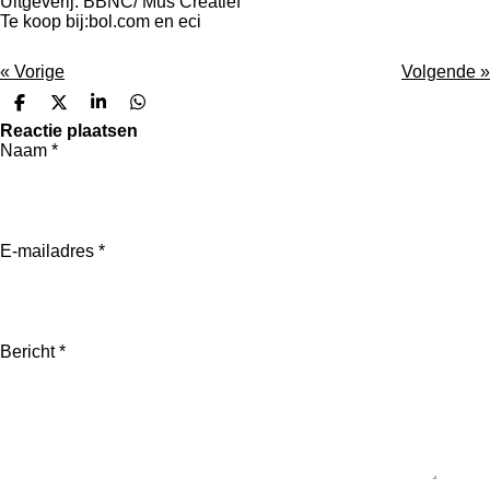
Uitgeverij: BBNC/ Mus Creatief
Te koop bij:bol.com en eci
«
Vorige
Volgende
»
D
D
S
D
e
e
h
e
Reactie plaatsen
l
e
a
l
Naam *
e
l
r
e
n
e
n
E-mailadres *
Bericht *