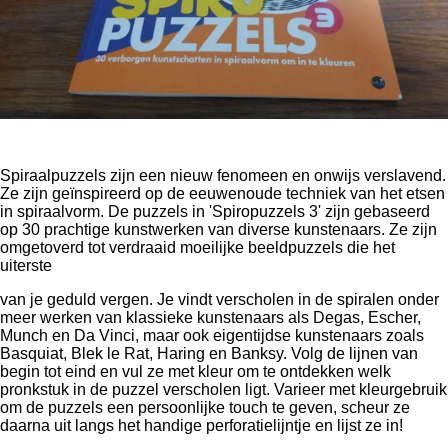
Spiraalpuzzels zijn een nieuw fenomeen en onwijs verslavend.
Ze zijn geïnspireerd op de eeuwenoude techniek van het etsen
in spiraalvorm. De puzzels in 'Spiropuzzels 3' zijn gebaseerd
op 30 prachtige kunstwerken van diverse kunstenaars. Ze zijn
omgetoverd tot verdraaid moeilijke beeldpuzzels die het
uiterste
van je geduld vergen. Je vindt verscholen in de spiralen onder
meer werken van klassieke kunstenaars als Degas, Escher,
Munch en Da Vinci, maar ook eigentijdse kunstenaars zoals
Basquiat, Blek le Rat, Haring en Banksy. Volg de lijnen van
begin tot eind en vul ze met kleur om te ontdekken welk
pronkstuk in de puzzel verscholen ligt. Varieer met kleurgebruik
om de puzzels een persoonlijke touch te geven, scheur ze
daarna uit langs het handige perforatielijntje en lijst ze in!