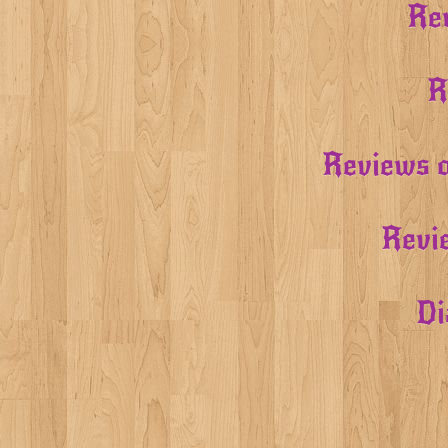
Rev
R
Reviews o
Revi
Di