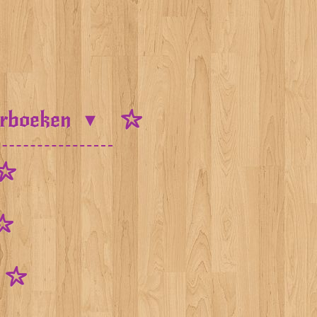
urboeken