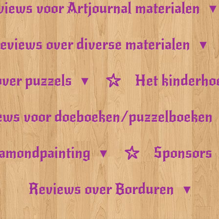
iews voor Artjournal materialen
eviews over diverse materialen
ver puzzels
Het kinderho
ews voor doeboeken/puzzelboeken
amondpainting
Sponsors
Reviews over Borduren