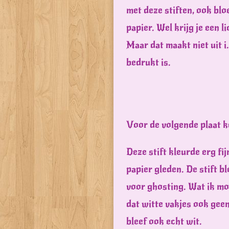
met deze stiften, ook bloe
papier. Wel krijg je een 
Maar dat maakt niet uit i
bedrukt is.
Voor de volgende plaat ko
Deze stift kleurde erg fij
papier gleden. De stift b
voor ghosting. Wat ik mo
dat witte vakjes ook ge
bleef ook echt wit.