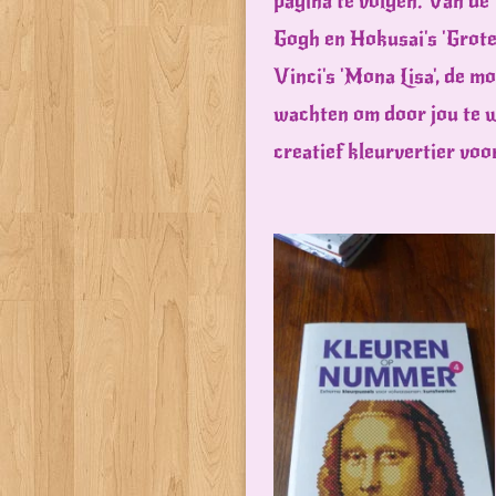
pagina te volgen. Van d
Gogh en Hokusai's 'Grote
Vinci's 'Mona Lisa', de m
wachten om door jou te 
creatief kleurvertier vo