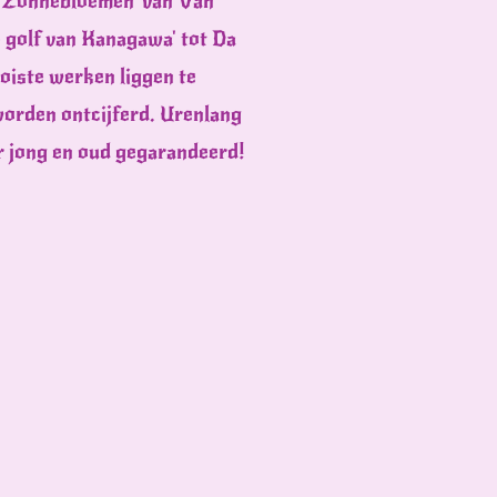
e 'Zonnebloemen' van Van
 golf van Kanagawa' tot Da
ooiste werken liggen te
worden ontcijferd. Urenlang
or jong en oud gegarandeerd!