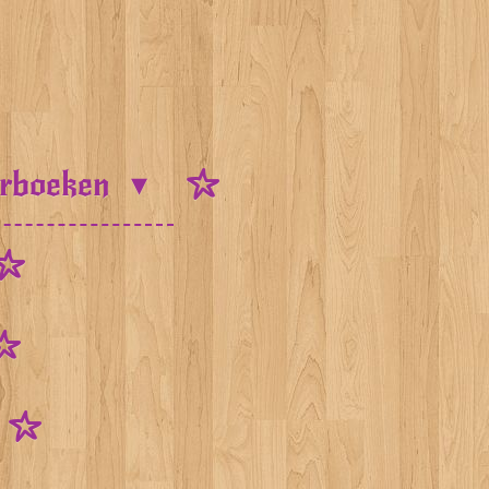
urboeken