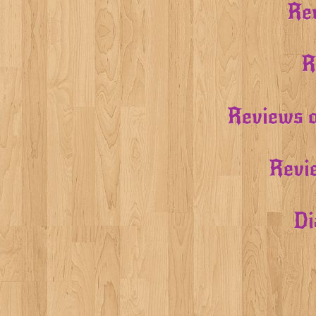
Rev
R
Reviews o
Revi
Di