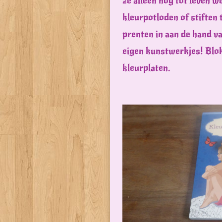
ze alleen nog tot leven w
kleurpotloden of stiften 
prenten in aan de hand va
eigen kunstwerkjes! Blo
kleurplaten.