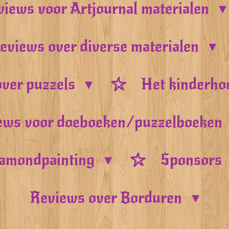
iews voor Artjournal materialen
eviews over diverse materialen
ver puzzels
Het kinderho
ews voor doeboeken/puzzelboeken
amondpainting
Sponsors
Reviews over Borduren