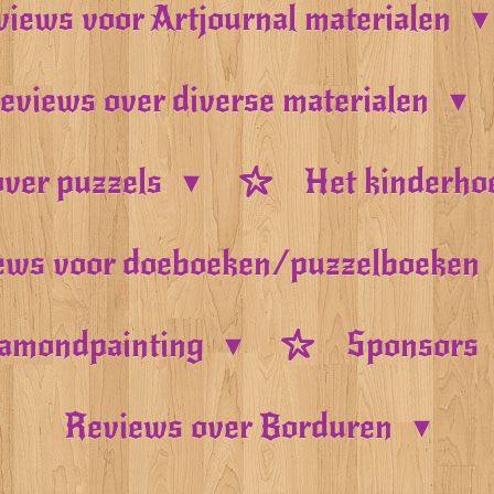
iews voor Artjournal materialen
eviews over diverse materialen
ver puzzels
Het kinderho
ews voor doeboeken/puzzelboeken
amondpainting
Sponsors
Reviews over Borduren