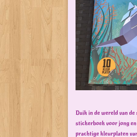
Duik in de wereld van de 
stickerboek voor jong en 
prachtige kleurplaten va