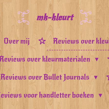
mk-kleurt
Over mij
Reviews over kle
Reviews over kleurmaterialen
Reviews over Bullet Journals
eviews voor handletter boeken