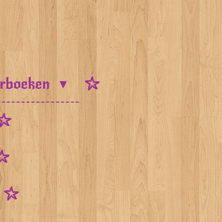
urboeken