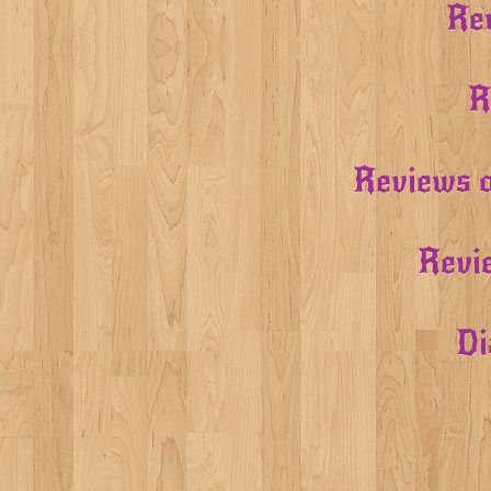
Rev
R
Reviews o
Revi
Di