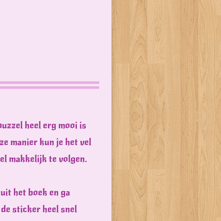
uzzel heel erg mooi is
e manier kun je het vel
l makkelijk te volgen.
 uit het boek en ga
de sticker heel snel