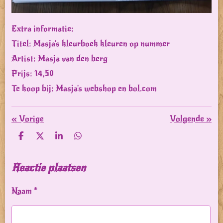
Extra informatie:
Titel: Masja's kleurboek kleuren op nummer
Artist: Masja van den berg
Prijs: 14,50
Te koop bij: Masja's webshop en bol.com
«
Vorige
Volgende
»
D
D
S
D
e
e
h
e
l
e
a
l
e
l
r
e
Reactie plaatsen
n
e
n
Naam *