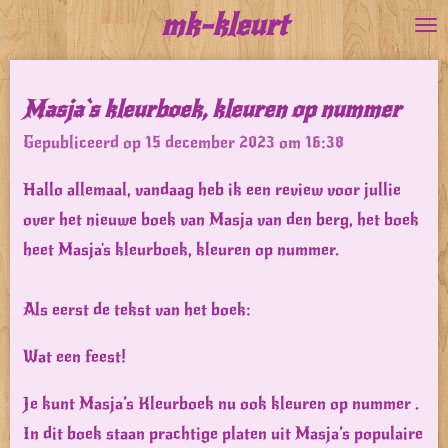
mk-kleurt
Ga
direct
naar
Masja`s kleurboek, kleuren op nummer
de
Gepubliceerd op 15 december 2023 om 16:38
hoofdinhoud
Hallo allemaal, vandaag heb ik een review voor jullie
over het nieuwe boek van Masja van den berg, het boek
heet Masja's kleurboek, kleuren op nummer.
Als eerst de tekst van het boek:
Wat een feest!
Je kunt Masja’s Kleurboek nu ook kleuren op nummer .
In dit boek staan prachtige platen uit Masja’s populaire