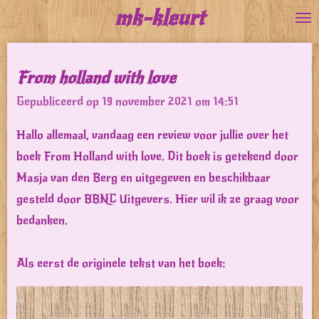
mk-kleurt
Ga
direct
naar
From holland with love
de
Gepubliceerd op 19 november 2021 om 14:51
hoofdinhoud
Hallo allemaal, vandaag een review voor jullie over het
boek From Holland with love. Dit boek is getekend door
Masja van den Berg en uitgegeven en beschikbaar
gesteld door BBNC Uitgevers. Hier wil ik ze graag voor
bedanken.
Als eerst de originele tekst van het boek: