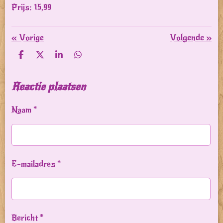
Prijs: 15,99
«
Vorige
Volgende
»
D
D
S
D
e
e
h
e
l
e
a
l
e
l
r
e
Reactie plaatsen
n
e
n
Naam *
E-mailadres *
Bericht *