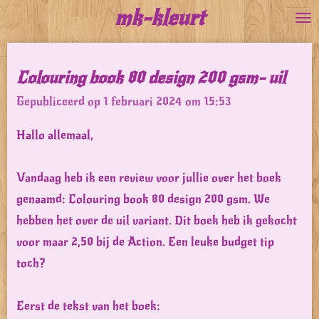
mk-kleurt
Ga
direct
naar
Colouring book 80 design 200 gsm- uil
de
Gepubliceerd op 1 februari 2024 om 15:53
hoofdinhoud
Hallo allemaal,
Vandaag heb ik een review voor jullie over het boek
genaamd: Colouring book 80 design 200 gsm. We
hebben het over de uil variant. Dit boek heb ik gekocht
voor maar 2,50 bij de Action. Een leuke budget tip
toch?
Eerst de tekst van het boek: