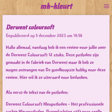
mk-kleurt
Ga
direct
naar
Derwent coloursoft
de
Gepubliceerd op 5 december 2023 om 19:56
hoofdinhoud
Hallo allemaal, vandaag heb ik een review voor jullie over
de Derwent Coloursoft 12 stuks. Deze potloden zijn
gemaakt in de fabriek van Derwent maar ik heb ze
mogen ontvangen van De goedkoopste hobby voor deze
review. Hier wil ik ze uiteraard voor bedanken.
Als eerst de tekst van de potloden:
Derwent Coloursoft Kleupotloden - Het professionele
zachte Kleurpotloden, fluweelachtige stift voor snelle