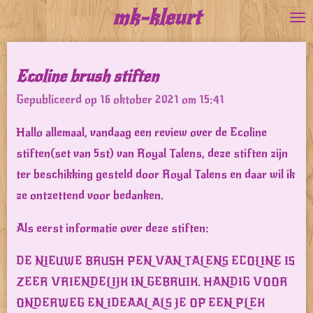
mk-kleurt
Ga
direct
naar
Ecoline brush stiften
de
Gepubliceerd op 16 oktober 2021 om 15:41
hoofdinhoud
Hallo allemaal, vandaag een review over de Ecoline
stiften(set van 5st) van Royal Talens, deze stiften zijn
ter beschikking gesteld door Royal Talens en daar wil ik
ze ontzettend voor bedanken.
Als eerst informatie over deze stiften:
DE NIEUWE BRUSH PEN VAN TALENS ECOLINE IS
ZEER VRIENDELIJK IN GEBRUIK. HANDIG VOOR
ONDERWEG EN IDEAAL ALS JE OP EEN PLEK