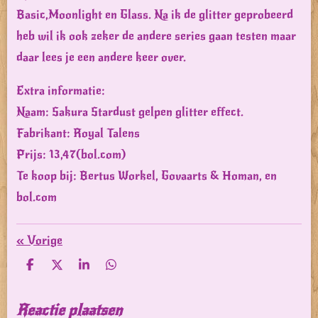
Basic,Moonlight en Glass. Na ik de glitter geprobeerd
heb wil ik ook zeker de andere series gaan testen maar
daar lees je een andere keer over.
Extra informatie:
Naam: Sakura Stardust gelpen glitter effect.
Fabrikant: Royal Talens
Prijs: 13,47(bol.com)
Te koop bij: Bertus Workel, Govaarts & Homan, en
bol.com
«
Vorige
D
D
S
D
e
e
h
e
l
e
a
l
e
l
r
e
Reactie plaatsen
n
e
n