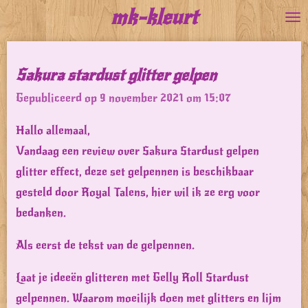
mk-kleurt
Ga
direct
naar
Sakura stardust glitter gelpen
de
Gepubliceerd op 9 november 2021 om 15:07
hoofdinhoud
Hallo allemaal,
Vandaag een review over Sakura Stardust gelpen
glitter effect, deze set gelpennen is beschikbaar
gesteld door Royal Talens, hier wil ik ze erg voor
bedanken.
Als eerst de tekst van de gelpennen.
Laat je ideeën glitteren met Gelly Roll Stardust
gelpennen. Waarom moeilijk doen met glitters en lijm