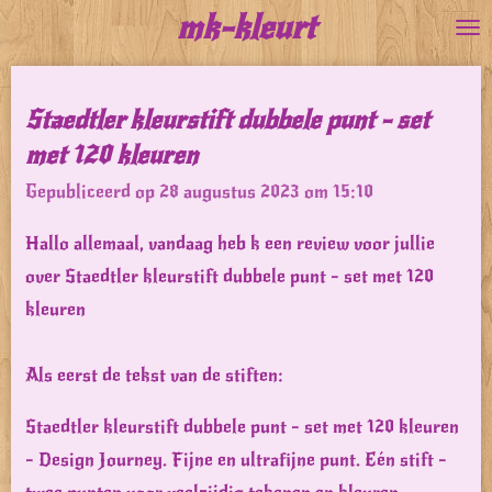
mk-kleurt
Ga
direct
naar
Staedtler kleurstift dubbele punt - set
de
met 120 kleuren
hoofdinhoud
Gepubliceerd op 28 augustus 2023 om 15:10
Hallo allemaal, vandaag heb k een review voor jullie
over Staedtler kleurstift dubbele punt - set met 120
kleuren
Als eerst de tekst van de stiften:
Staedtler kleurstift dubbele punt - set met 120 kleuren
- Design Journey. Fijne en ultrafijne punt. Eén stift -