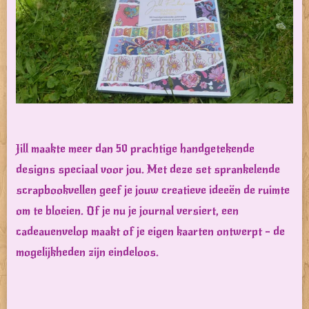
Jill maakte meer dan 50 prachtige handgetekende
designs speciaal voor jou. Met deze set sprankelende
scrapbookvellen geef je jouw creatieve ideeën de ruimte
om te bloeien. Of je nu je journal versiert, een
cadeauenvelop maakt of je eigen kaarten ontwerpt - de
mogelijkheden zijn eindeloos.