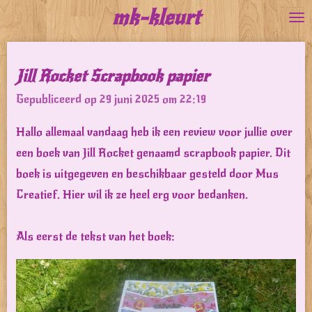
mk-kleurt
Ga
direct
naar
Jill Rocket Scrapbook papier
de
Gepubliceerd op 29 juni 2025 om 22:19
hoofdinhoud
Hallo allemaal vandaag heb ik een review voor jullie over
een boek van Jill Rocket genaamd scrapbook papier. Dit
boek is uitgegeven en beschikbaar gesteld door Mus
Creatief. Hier wil ik ze heel erg voor bedanken.
Als eerst de tekst van het boek: