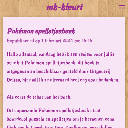
mk-kleurt
Ga
direct
naar
Pokémon spelletjesboek
de
Gepubliceerd op 1 februari 2024 om 15:15
hoofdinhoud
Hallo allemaal, vandaag heb ik een review voor jullie
over het Pokémon spelletjesboek, dit boek is
uitgegeven en beschikbaar gesteld door Uitgeverij
Deltas, hier wil ik ze uiteraard heel erg voor bedanken.
Als eerst de tekst van het boek:
Dit supercoole Pokémon spelletjesboek staat
boordevol puzzels en spelletjes om je hersenen eens
flink aan het werk te zetten. Doolhoven, verschillen