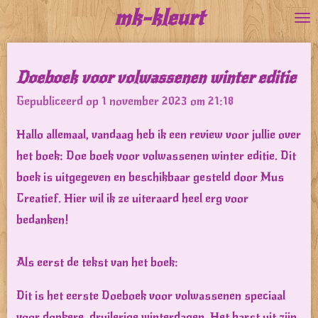
mk-kleurt
Ga
direct
naar
Doeboek voor volwassenen winter editie
de
Gepubliceerd op 1 november 2023 om 21:18
hoofdinhoud
Hallo allemaal, vandaag heb ik een review voor jullie over
het boek: Doe boek voor volwassenen winter editie. Dit
boek is uitgegeven en beschikbaar gesteld door Mus
Creatief. Hier wil ik ze uiteraard heel erg voor
bedanken!
Als eerst de tekst van het boek:
Dit is het eerste Doeboek voor volwassenen speciaal
voor donkere, druilerige winterdagen. Het barst uit zijn