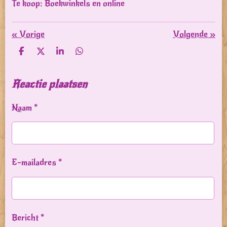
Te koop: Boekwinkels en online
«
Vorige
Volgende
»
D
D
S
D
e
e
h
e
l
e
a
l
e
l
r
e
Reactie plaatsen
n
e
n
Naam *
E-mailadres *
Bericht *