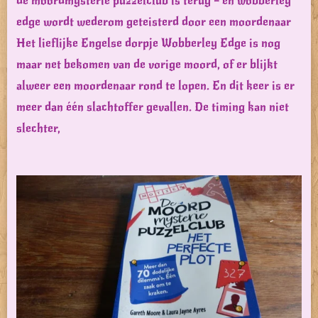
de moordmysterie puzzelclub is terug – en wobberley
edge wordt wederom geteisterd door een moordenaar
Het lieflijke Engelse dorpje Wobberley Edge is nog
maar net bekomen van de vorige moord, of er blijkt
alweer een moordenaar rond te lopen. En dit keer is er
meer dan één slachtoffer gevallen. De timing kan niet
slechter,