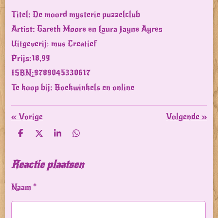
Titel: De moord mysterie puzzelclub
Artist: Gareth Moore en Laura Jayne Ayres
Uitgeverij: mus Creatief
Prijs:18,99
ISBN:
9789045330617
Te koop bij: Boekwinkels en online
«
Vorige
Volgende
»
D
D
S
D
e
e
h
e
l
e
a
l
e
l
r
e
Reactie plaatsen
n
e
n
Naam *