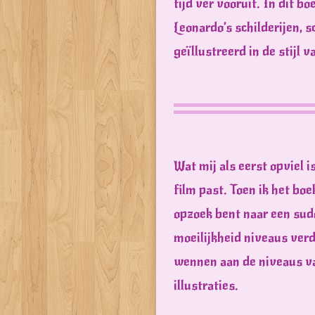
tijd ver vooruit. In dit b
Leonardo’s schilderijen, 
geïllustreerd in de stijl 
Wat mij als eerst opviel i
film past. Toen ik het boe
opzoek bent naar een sudo
moeilijkheid niveaus verde
wennen aan de niveaus van
illustraties.