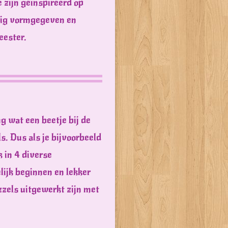
e zijn geïnspireerd op
htig vormgegeven en
eester.
ng wat een beetje bij de
s. Dus als je bijvoorbeeld
 in 4 diverse
elijk beginnen en lekker
zzels uitgewerkt zijn met