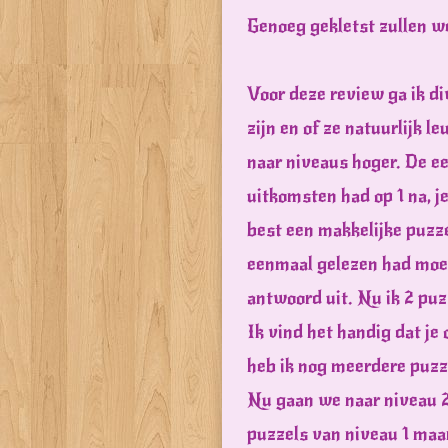
Genoeg gekletst zullen we
Voor deze review ga ik di
zijn en of ze natuurlijk l
naar niveaus hoger. De e
uitkomsten had op 1 na, 
best een makkelijke puzzel
eenmaal gelezen had moes
antwoord uit. Nu ik 2 puz
Ik vind het handig dat je
heb ik nog meerdere puzze
Nu gaan we naar niveau 2d
puzzels van niveau 1 maa