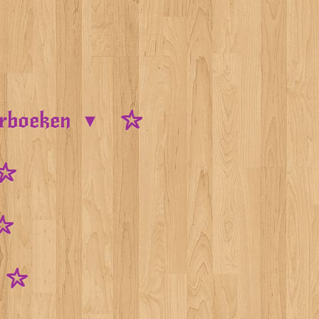
urboeken