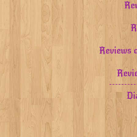
Rev
R
Reviews o
Revi
Di