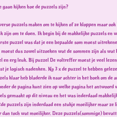
 gaan kijken hoe de puzzels zijn?
verse puzzels maken om te kijken of ze kloppen maar ook 
euk zijn om te doen. Ik begin bij de makkelijke puzzels en 
erste puzzel was dat je een bepaalde som moest uitrekene
je moest dus zowel uitzoeken wat de sommen zijn als wat 
 en erg leuk. Bij puzzel De voltreffer moest je veel lezen 
t je logisch nadenken. Na 3 x de puzzel te hebben gelez
zels klaar heb bladerde ik naar achter in het boek om de 
 onder de pagina kunt zien op welke pagina het antwoord 
ls gemaakt op dit niveau en het was inderdaad makkelijk
e puzzels zijn inderdaad een stukje moeilijker maar ze l
r dan toch wat moeilijker. Deze puzzels(sommige) bevatt