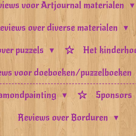
iews voor Artjournal materialen
eviews over diverse materialen
ver puzzels
Het kinderho
ews voor doeboeken/puzzelboeken
amondpainting
Sponsors
Reviews over Borduren