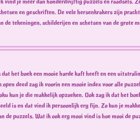
oek vind je meer dan honderdvijftig puzzels en raadsels. Z
schetsen en geschriften. De vele hersenkrakers zijn prac
van de tekeningen, schilderijen en schetsen van de grote m
s dat het boek een mooie harde kaft heeft en een uitstrali
k open deed zag ik voorin een mooie index voor alle puzzel
ku kun je die makkelijk opzoeken. Ook zag ik dat het boek
eld is en dat vind ik persoonlijk erg fijn. Zo kun je makk
 de puzzels. Wat ik ook erg mooi vind is hoe mooi de pu