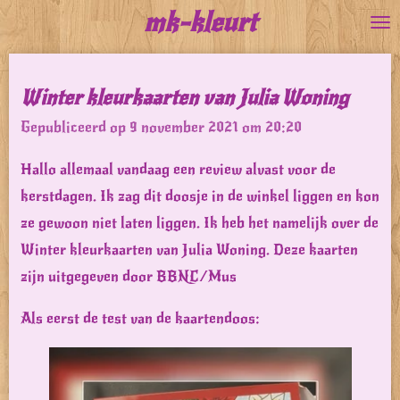
mk-kleurt
Ga
direct
naar
Winter kleurkaarten van Julia Woning
de
Gepubliceerd op 9 november 2021 om 20:20
hoofdinhoud
Hallo allemaal vandaag een review alvast voor de
kerstdagen. Ik zag dit doosje in de winkel liggen en kon
ze gewoon niet laten liggen. Ik heb het namelijk over de
Winter kleurkaarten van Julia Woning. Deze kaarten
zijn uitgegeven door BBNC/Mus
Als eerst de test van de kaartendoos: