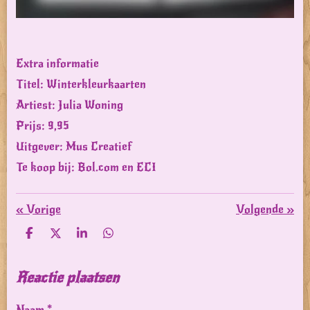
Extra informatie
Titel: Winterkleurkaarten
Artiest: Julia Woning
Prijs: 9,95
Uitgever: Mus Creatief
Te koop bij: Bol.com en ECI
«
Vorige
Volgende
»
D
D
S
D
e
e
h
e
l
e
a
l
e
l
r
e
Reactie plaatsen
n
e
n
Naam *