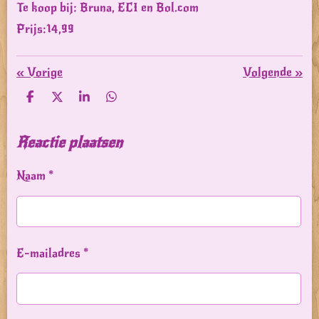
Te koop bij: Bruna, ECI en Bol.com
Prijs:14,99
«
Vorige
Volgende
»
D
D
S
D
e
e
h
e
l
e
a
l
e
l
r
e
Reactie plaatsen
n
e
n
Naam *
E-mailadres *