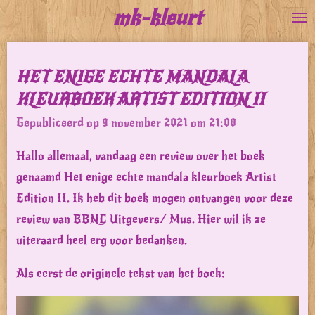
mk-kleurt
Ga
direct
naar
HET ENIGE ECHTE MANDALA
de
KLEURBOEK ARTIST EDITION II
hoofdinhoud
Gepubliceerd op 9 november 2021 om 21:08
Hallo allemaal, vandaag een review over het boek
genaamd Het enige echte mandala kleurboek Artist
Edition II. Ik heb dit boek mogen ontvangen voor deze
review van BBNC Uitgevers/ Mus. Hier wil ik ze
uiteraard heel erg voor bedanken.
Als eerst de originele tekst van het boek: