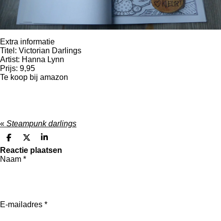
Extra informatie
Titel: Victorian Darlings
Artist: Hanna Lynn
Prijs: 9,95
Te koop bij amazon
«
Steampunk darlings
D
D
S
e
e
h
Reactie plaatsen
l
e
a
Naam *
e
l
r
n
e
E-mailadres *