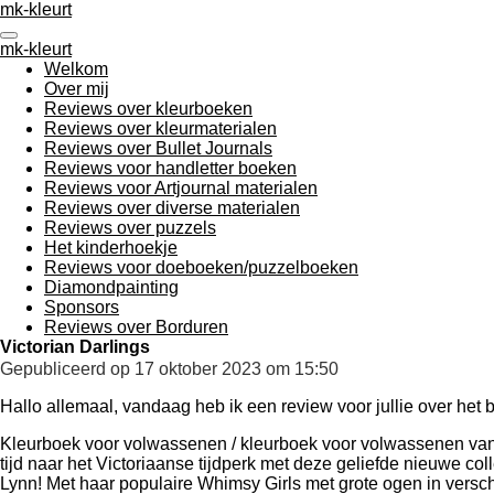
mk-kleurt
Ga
direct
mk-kleurt
naar
Welkom
de
Over mij
hoofdinhoud
Reviews over kleurboeken
Reviews over kleurmaterialen
Reviews over Bullet Journals
Reviews voor handletter boeken
Reviews voor Artjournal materialen
Reviews over diverse materialen
Reviews over puzzels
Het kinderhoekje
Reviews voor doeboeken/puzzelboeken
Diamondpainting
Sponsors
Reviews over Borduren
Victorian Darlings
Gepubliceerd op 17 oktober 2023 om 15:50
Hallo allemaal, vandaag heb ik een review voor jullie over het 
Kleurboek voor volwassenen / kleurboek voor volwassenen van
tijd naar het Victoriaanse tijdperk met deze geliefde nieuwe c
Lynn! Met haar populaire Whimsy Girls met grote ogen in versc