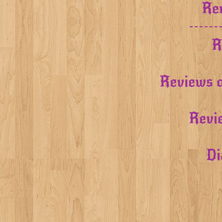
Rev
R
Reviews o
Revi
Di