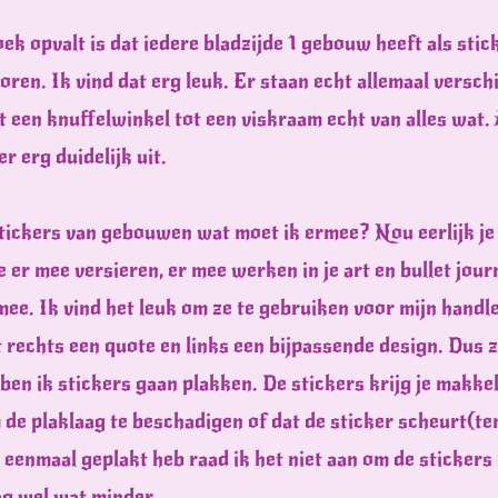
ek opvalt is dat iedere bladzijde 1 gebouw heeft als stic
oren. Ik vind dat erg leuk. Er staan echt allemaal verschi
 een knuffelwinkel tot een viskraam echt van alles wat.
r erg duidelijk uit.
 Stickers van gebouwen wat moet ik ermee? Nou eerlijk je 
 er mee versieren, er mee werken in je art en bullet journ
mee. Ik vind het leuk om ze te gebruiken voor mijn handle
 rechts een quote en links een bijpassende design. Dus 
ben ik stickers gaan plakken. De stickers krijg je makkeli
m de plaklaag te beschadigen of dat de sticker scheurt(ten
er eenmaal geplakt heb raad ik het niet aan om de sticker
g wel wat minder.