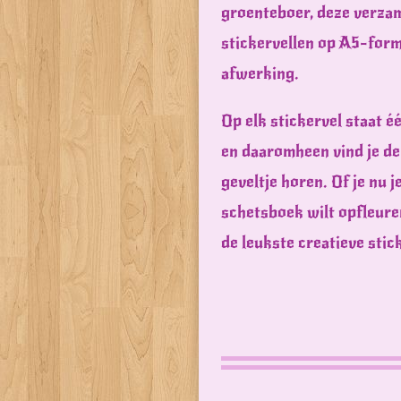
groenteboer, deze verzam
stickervellen op A5-for
afwerking.
Op elk stickervel staat é
en daaromheen vind je de 
geveltje horen. Of je nu j
schetsboek wilt opfleuren
de leukste creatieve stic