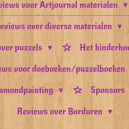
iews voor Artjournal materialen
eviews over diverse materialen
ver puzzels
Het kinderho
ews voor doeboeken/puzzelboeken
amondpainting
Sponsors
Reviews over Borduren