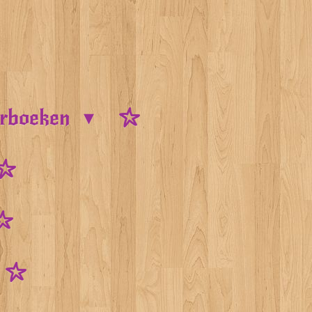
urboeken