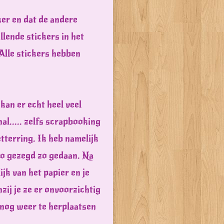
ker en dat de andere
llende stickers in het
 Alle stickers hebben
kan er echt heel veel
al..... zelfs scrapbooking
tterring. Ik heb namelijk
zo gezegd zo gedaan. Na
jk van het papier en je
zij je ze er onvoorzichtig
s nog weer te herplaatsen