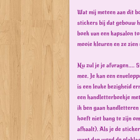
Wat mij meteen aan dit bo
stickers bij dat gebouw h
boek van een kapsalon tot
mooie kleuren en ze zien e
Nu zul je je afvragen....
mee. Je kan een enveloppe
is een leuke bezigheid er
een handletterboekje met
ik ben gaan handletteren 
hoeft niet bang te zijn o
afhaalt). Als je de stick
want dan word de plaklaa