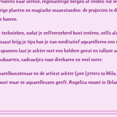
vervoeren naar serene, regenachtige bergen of velden vol 
erige planten en magische maanstanden: de projecten in d
te komen.
en technieken, zodat je zelfverzekerd kunt creëren, zelfs al
ast krijg je tips hoe je van meditatief aquarelleren een 
pannen laat je achter met een heldere geest en talloze a
skaarten, cadeautjes voor dierbaren en veel meer.
uarelkunstenaar en de artiest achter Love Letters to Milo
unt waar ze aquarellessen geeft. Angelica woont in Orlan