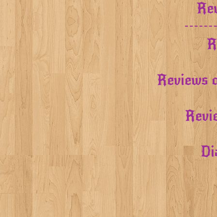
Rev
R
Reviews o
Revi
Di