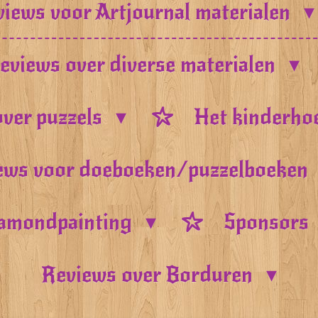
iews voor Artjournal materialen
eviews over diverse materialen
ver puzzels
Het kinderho
ews voor doeboeken/puzzelboeken
amondpainting
Sponsors
Reviews over Borduren