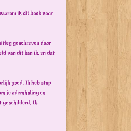
n waarom ik dit boek voor
uitleg geschreven door
ld van dit kan ik, en dat
rlijk goed. Ik heb stap
 om je ademhaling en
t geschilderd. Ik