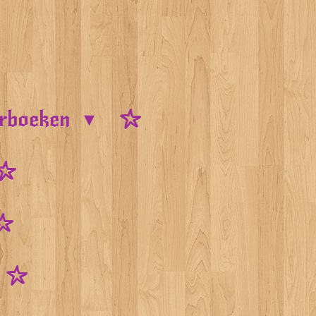
urboeken