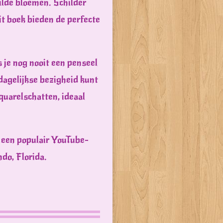
wilde bloemen. Schilder
it boek bieden de perfecte
s je nog nooit een penseel
dagelijkse bezigheid kunt
quarelschatten, ideaal
, een populair YouTube-
do, Florida.