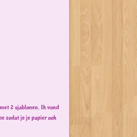
 met 2 sjablonen. Ik vond
e zodat je je papier ook