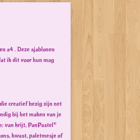
nen a4 . Deze sjablonen
at ik dit voor hun mag
e creatief bezig zijn net
ndig bij het maken van je
: van krijt, PanPastel®
pons, kwast, paletmesje of