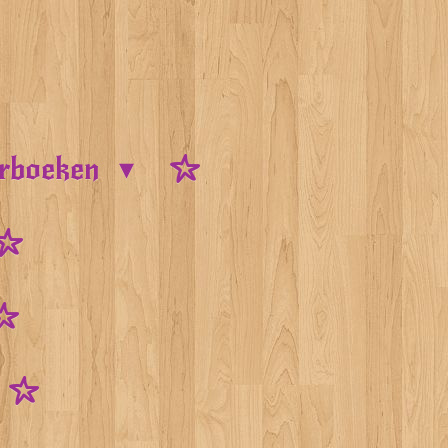
urboeken