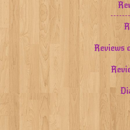
Rev
R
Reviews o
Revi
Di