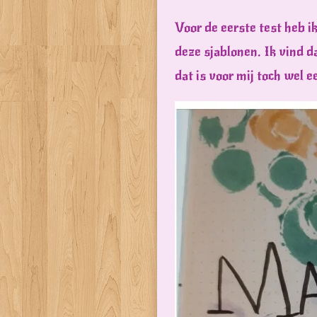
Voor de eerste test heb i
deze sjablonen. Ik vind 
dat is voor mij toch wel e