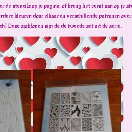
er de stencils op je pagina, of breng het eerst aan op je s
dere kleuren door elkaar en verschillende patronen over
ch! Deze sjablonen zijn de de tweede set uit de serie.