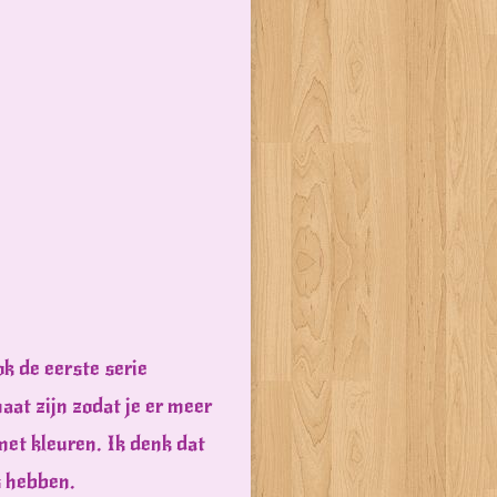
k de eerste serie
aat zijn zodat je er meer
met kleuren. Ik denk dat
s hebben.