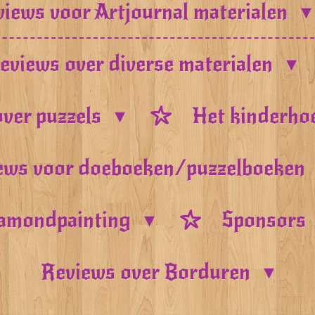
iews voor Artjournal materialen
eviews over diverse materialen
ver puzzels
Het kinderho
ews voor doeboeken/puzzelboeken
amondpainting
Sponsors
Reviews over Borduren