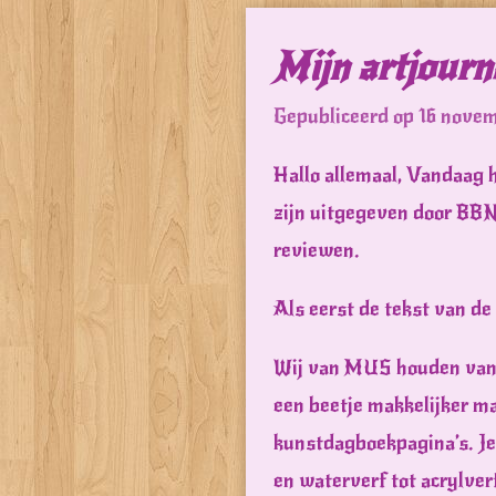
Mijn artjourn
Gepubliceerd op 16 novem
Hallo allemaal, Vandaag h
zijn uitgegeven door BBN
reviewen.
Als eerst de tekst van de
Wij van MUS houden van a
een beetje makkelijker ma
kunstdagboekpagina’s. Je
en waterverf tot acrylver