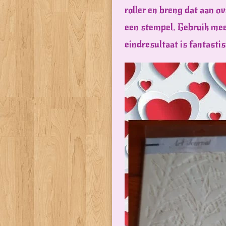
roller en breng dat aan ov
een stempel. Gebruik meer
eindresultaat is fantastis